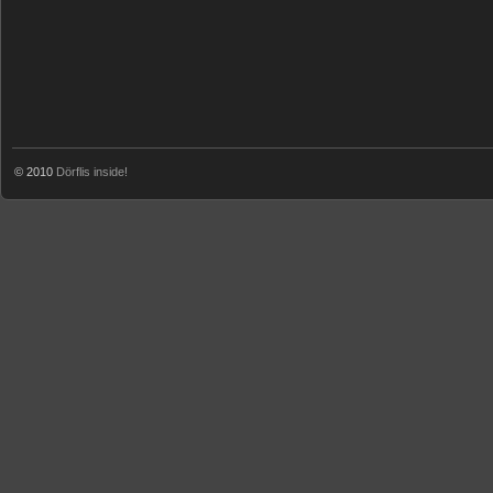
© 2010
Dörflis inside!