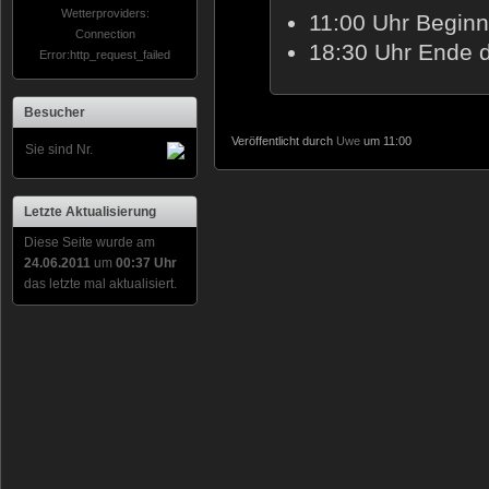
Wetterproviders:
11:00 Uhr Beginn
Connection
18:30 Uhr Ende 
Error:http_request_failed
Besucher
Veröffentlicht durch
Uwe
um 11:00
Sie sind Nr.
Letzte Aktualisierung
Diese Seite wurde am
24.06.2011
um
00:37 Uhr
das letzte mal aktualisiert.