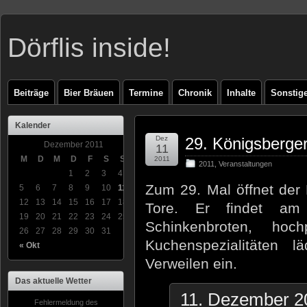
Dörflis inside!
Beiträge
Bier Bräuen
Termine
Chronik
Inhalte
Sonstig
Kalender
Dez
29. Königsberge
Dezember 2011
11
M
D
M
D
F
S
S
2011
2011
,
Veranstaltungen
1
2
3
4
Zum 29. Mal öffnet der
5
6
7
8
9
10
11
12
13
14
15
16
17
18
Tore. Er findet am
19
20
21
22
23
24
25
Schinkenbroten, hoc
26
27
28
29
30
31
Kuchenspezialitäten 
« Okt
Verweilen ein.
Das aktuelle Wetter
11. Dezember 2
Fehlermeldung des