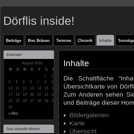
Dörflis inside!
Beiträge
Bier Bräuen
Termine
Chronik
Inhalte
Sonstig
Kalender
Inhalte
August 2026
M
D
M
D
F
S
S
1
2
Die Schaltfläche “Inh
3
4
5
6
7
8
9
Übersichtkarte von Dörf
10
11
12
13
14
15
16
Zum Anderen sehen Sie 
17
18
19
20
21
22
23
24
25
26
27
28
29
30
und Beiträge dieser Ho
31
« Dez
Bildergalerien
Karte
Das aktuelle Wetter
Übersicht