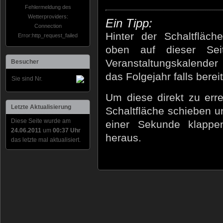
Fehlermeldung des
Wetterproviders:
Ein Tipp:
Connection
Hinter der Schaltfläch
Error:http_request_failed
oben auf dieser Sei
Veranstaltungskalender 
Besucher
das Folgejahr falls berei
Sie sind Nr.
Um diese direkt zu err
Letzte Aktualisierung
Schaltfläche schieben un
Diese Seite wurde am
einer Sekunde klappe
24.06.2011
um
00:37 Uhr
heraus.
das letzte mal aktualisiert.