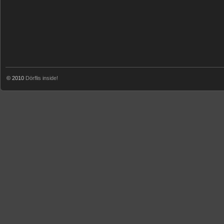
© 2010
Dörflis inside!