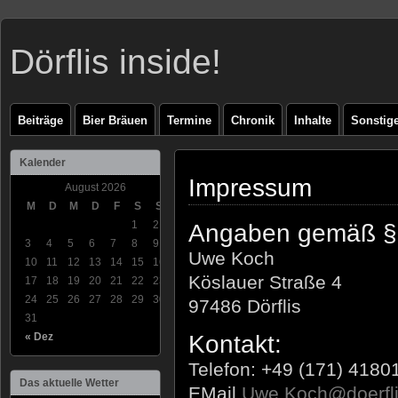
Dörflis inside!
Beiträge
Bier Bräuen
Termine
Chronik
Inhalte
Sonstig
Kalender
Impressum
August 2026
M
D
M
D
F
S
S
1
2
Angaben gemäß §
3
4
5
6
7
8
9
Uwe Koch
10
11
12
13
14
15
16
Köslauer Straße 4
17
18
19
20
21
22
23
24
25
26
27
28
29
30
97486 Dörflis
31
« Dez
Kontakt:
Telefon: +49 (171) 4180
Das aktuelle Wetter
EMail
Uwe.Koch@doerfli