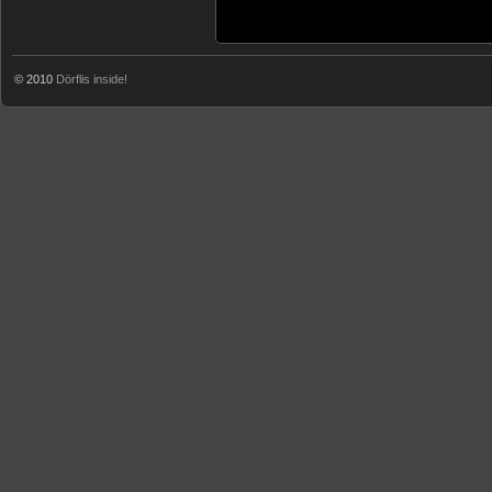
© 2010
Dörflis inside!