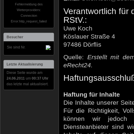
Fehlermeldung des
Verantwortlich für
Wetterproviders:
Connection
RStV.:
Error:http_request_failed
Uwe Koch
Köslauer Straße 4
Besucher
97486 Dörflis
Sie sind Nr.
Quelle:
Erstellt mit d
eRecht24.
Letzte Aktualisierung
Diese Seite wurde am
Haftungsausschlu
24.06.2011
um
00:37 Uhr
das letzte mal aktualisiert.
Haftung für Inhalte
Die Inhalte unserer Seite
Für die Richtigkeit, Vol
können wir jedoch 
Diensteanbieter sind 