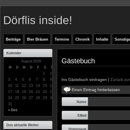
Dörflis inside!
Beiträge
Bier Bräuen
Termine
Chronik
Inhalte
Sonstig
Kalender
Gästebuch
August 2026
M
D
M
D
F
S
S
1
2
Ins Gästebuch eintragen |
Zurück zu
3
4
5
6
7
8
9
10
11
12
13
14
15
16
Einen Eintrag hinterlassen
17
18
19
20
21
22
23
24
25
26
27
28
29
30
Name
31
« Dez
EMail
Das aktuelle Wetter
Homepage