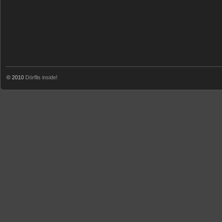
© 2010
Dörflis inside!