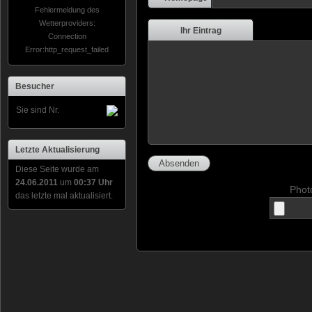
Fehlermeldung des
Wetterproviders:
Ihr Eintrag
Connection
Error:http_request_failed
Besucher
Sie sind Nr.
Letzte Aktualisierung
Diese Seite wurde am
24.06.2011
um
00:37 Uhr
Phot
das letzte mal aktualisiert.