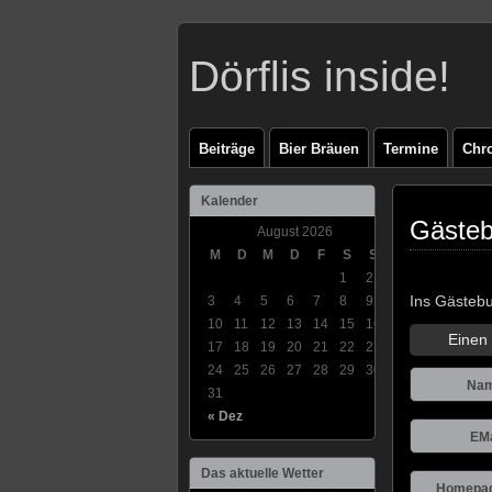
Dörflis inside!
Beiträge
Bier Bräuen
Termine
Chr
Kalender
Gäste
August 2026
M
D
M
D
F
S
S
1
2
Ins Gästebu
3
4
5
6
7
8
9
10
11
12
13
14
15
16
Einen 
17
18
19
20
21
22
23
24
25
26
27
28
29
30
Na
31
« Dez
EMa
Das aktuelle Wetter
Homepa