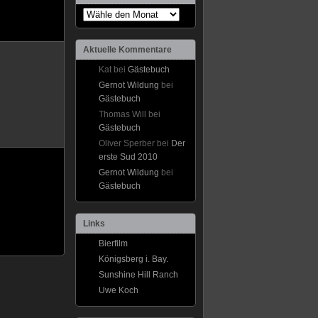
Aktuelle Kommentare
Kat bei
Gästebuch
Gernot Wildung
bei
Gästebuch
Thomas Will bei
Gästebuch
Oliver Sperber bei
Der
erste Sud 2010
Gernot Wildung
bei
Gästebuch
Links
Bierfilm
Königsberg i. Bay.
Sunshine Hill Ranch
Uwe Koch