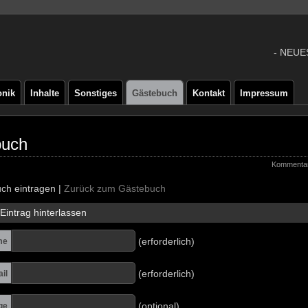
- NEUE
onik
Inhalte
Sonstiges
Gästebuch
Kontakt
Impressum
buch
Kommentar
ch eintragen |
Zurück zum Gästebuch
Eintrag hinterlassen
(erforderlich)
me
(erforderlich)
il
(optional)
ge