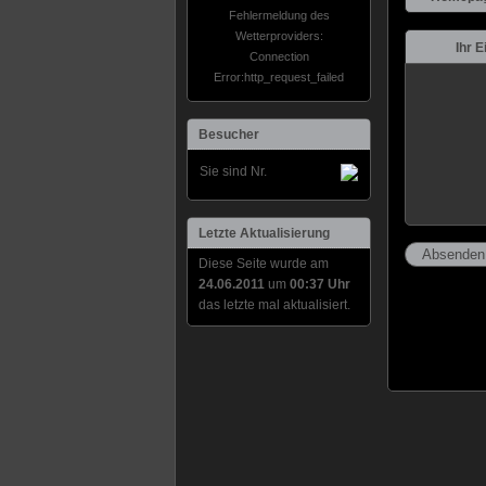
Fehlermeldung des
Wetterproviders:
Ihr E
Connection
Error:http_request_failed
Besucher
Sie sind Nr.
Letzte Aktualisierung
Diese Seite wurde am
24.06.2011
um
00:37 Uhr
das letzte mal aktualisiert.