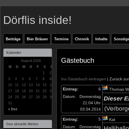
Dörflis inside!
Beiträge
Bier Bräuen
Termine
Chronik
Inhalte
Sonstig
Kalender
Gästebuch
August 2026
M
D
M
D
F
S
S
1
2
Ins Gästebuch eintragen
| Zurück zu
3
4
5
6
7
8
9
10
11
12
13
14
15
16
Eintrag:
6
Thomas Wi
17
18
19
20
21
22
23
Datum:
Donnerstag
24
25
26
27
28
29
30
Dieser E
21:04 Uhr
31
(Verborg
03.04.2014
« Dez
Eintrag:
5
Kat
Das aktuelle Wetter
Datum:
Donnerstag
Hallihallo