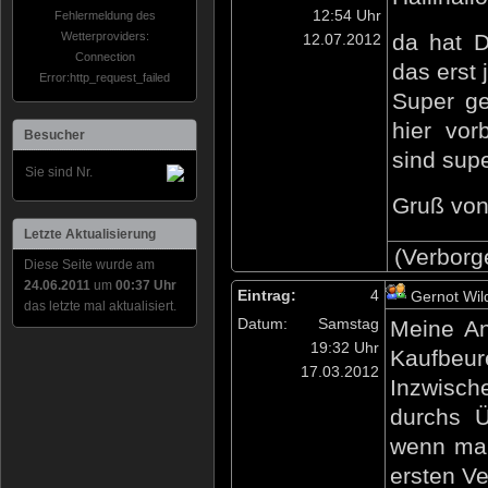
12:54 Uhr
Fehlermeldung des
Wetterproviders:
da hat D
12.07.2012
Connection
das erst 
Error:http_request_failed
Super ge
hier vor
Besucher
sind sup
Sie sind Nr.
Gruß von
Letzte Aktualisierung
(Verborg
Diese Seite wurde am
24.06.2011
um
00:37 Uhr
Eintrag:
4
Gernot Wil
das letzte mal aktualisiert.
Datum:
Samstag
Meine An
19:32 Uhr
Kaufbeure
17.03.2012
Inzwisch
durchs Ü
wenn man
ersten Ve