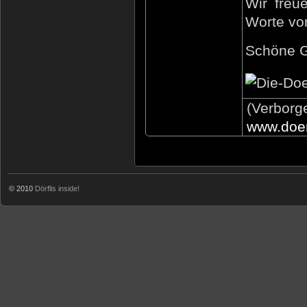
Wir freu
Worte vo
Schöne G
(Verborg
www.doer
© 2010
Dörflis inside!