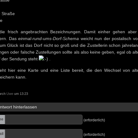
gasse
 Straße
le
die frisch angebrachten Bezeichnungen. Damit einher gehen abe
ern. Das
einmal-rund-ums-Dorf-Schema
weicht nun der postalisch v
m Glück ist das Dorf nicht so groß und die Zustellerin schon jahrelan
gen oder falsche Zustellungen sollte als also keine geben, egal ob al
f der Sendung steht
.
eht hier eine Karte und eine Liste bereit, die den Wechsel von al
leichern kann.
durch
Uwe
um 13:23
ntwort hinterlassen
me
(erforderlich)
il
(erforderlich)