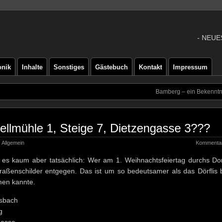
- NEUE
onik
Inhalte
Sonstiges
Gästebuch
Kontakt
Impressum
Bamberg – ein Bekenntni
ellmühle 1, Steige 7, Dietzengasse 3???
Allgemein
Kommentar
 es kaum aber tatsächlich: Wer am 1. Weihnachtsfeiertag durchs Dor
traßenschilder entgegen. Das ist um so bedeutsamer als das Dörflis 
en kannte.
sbach
g