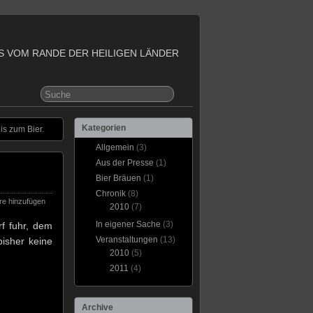
S VOM RANDE DER HEILIGEN LÄNDER
Kategorien
s zum Bier.
Allgemein
(3)
Aus der Presse
(1)
Bier Bräuen
(1)
Chronik
(8)
e hinzufügen
2010
(7)
In eigener Sache
(3)
f fuhr, dem
Veranstaltungen
(13)
bisher keine
2010
(5)
2011
(4)
Archive