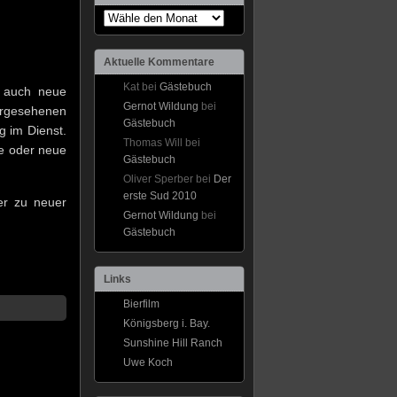
Aktuelle Kommentare
Kat bei
Gästebuch
r auch neue
Gernot Wildung
bei
orgesehenen
Gästebuch
g im Dienst.
Thomas Will bei
te oder neue
Gästebuch
Oliver Sperber bei
Der
erste Sud 2010
ter zu neuer
Gernot Wildung
bei
Gästebuch
Links
Bierfilm
Königsberg i. Bay.
Sunshine Hill Ranch
Uwe Koch