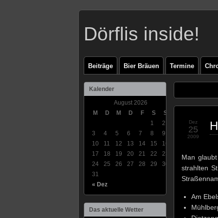
Dörflis inside!
Beiträge
Bier Bräuen
Termine
Chr
Kalender
August 2026
M
D
M
D
F
S
S
Dez
H
1
2
25
3
4
5
6
7
8
9
2009
10
11
12
13
14
15
16
17
18
19
20
21
22
23
Man glaubt
24
25
26
27
28
29
30
strahlten S
31
Straßennam
« Dez
Am Ebel
Mühlber
Das aktuelle Wetter