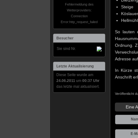
Dietzen
Fehlermeldung des
Steige
Wetterproviders:
Köslauer
Connection
Hellmüh
Error:http_request_failed
So lauten 
Besucher
Hausnumm
Ordnung. Zu
Sie sind Nr.
Verwechslun
Adresse au
Letzte Aktualisierung
In Kürze st
Diese Seite wurde am
Anschrift er
24.06.2011
um
00:37 Uhr
das letzte mal aktualisiert.
Veröffentlicht 
Eine A
Na
E-Ma