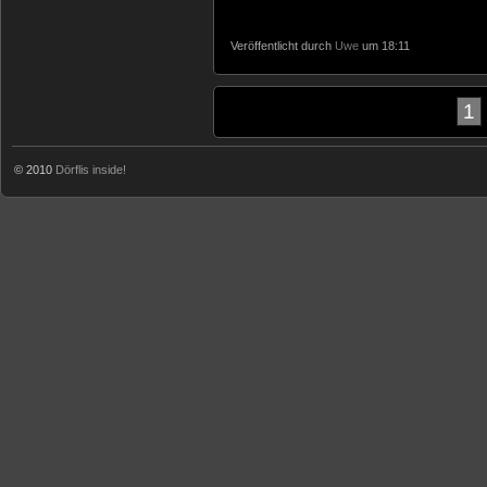
Veröffentlicht durch
Uwe
um 18:11
1
© 2010
Dörflis inside!