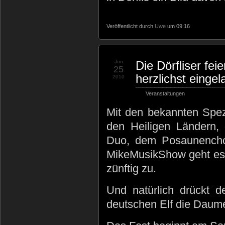
Veröffentlicht durch
Uwe
um 09:16
Jun
Die Dörfliser feie
25
herzlichst einge
2010
Veranstaltungen
Mit den bekannten Spezi
den Heiligen Ländern,
Duo, dem Posaunencho
MikeMusikShow geht e
zünftig zu.
Und natürlich drückt 
deutschen Elf die Daum