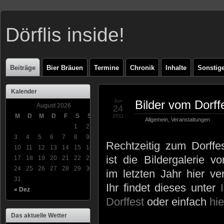
Dörflis inside!
Beiträge
Bier Bräuen
Termine
Chronik
Inhalte
Sonstig
Kalender
Jun
Bilder vom Dorff
August 2026
24
M
D
M
D
F
S
S
2011
Allgemein
,
Veranstaltungen
1
2
3
4
5
6
7
8
9
Rechtzeitig zum Dorffe
10
11
12
13
14
15
16
ist die Bildergalerie v
17
18
19
20
21
22
23
24
25
26
27
28
29
30
im letzten Jahr hier ver
31
Ihr findet dieses unter
« Dez
Dorffest
oder einfach
hie
Das aktuelle Wetter