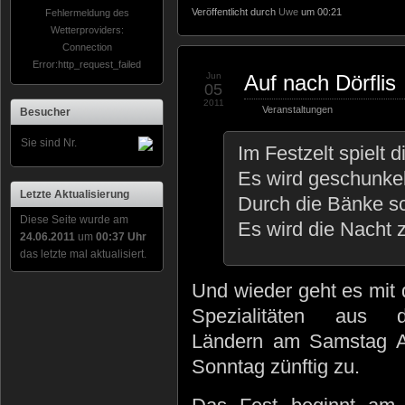
Veröffentlicht durch
Uwe
um 00:21
Fehlermeldung des
Wetterproviders:
Connection
Error:http_request_failed
Jun
Auf nach Dörflis
05
2011
Veranstaltungen
Besucher
Sie sind Nr.
Im Festzelt spielt d
Es wird geschunkelt
Letzte Aktualisierung
Durch die Bänke s
Diese Seite wurde am
Es wird die Nacht
24.06.2011
um
00:37 Uhr
das letzte mal aktualisiert.
Und wieder geht es mit
Spezialitäten aus 
Ländern am Samstag 
Sonntag zünftig zu.