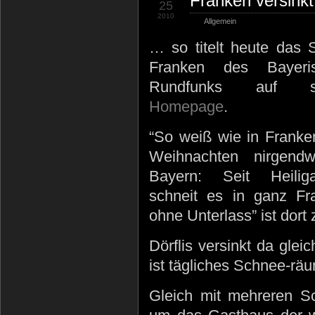
Franken versink
25
2010
Allgemein
… so titelt heute das 
Franken des Bayeri
Rundfunks auf se
Homepage
.
“So weiß wie in Franke
Weihnachten nirgend
Bayern: Seit Heilig
schneit es in ganz Fr
ohne Unterlass” ist dort 
Dörflis versinkt da glei
ist tägliches Schnee-rä
Gleich mit mehreren S